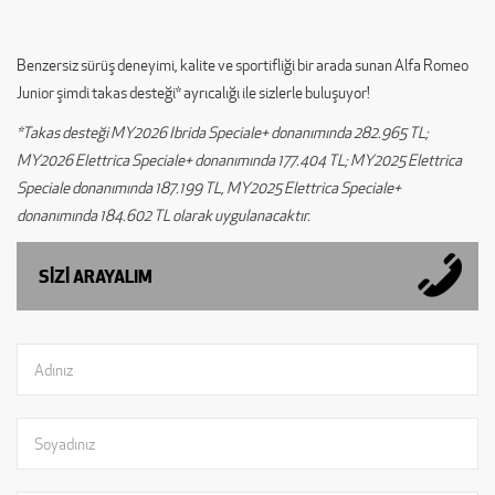
Benzersiz sürüş deneyimi, kalite ve sportifliği bir arada sunan Alfa Romeo
Junior şimdi takas desteği* ayrıcalığı ile sizlerle buluşuyor!
*Takas desteği MY2026 Ibrida Speciale+ donanımında 282.965 TL;
MY2026 Elettrica Speciale+ donanımında 177.404 TL; MY2025 Elettrica
Speciale donanımında 187.199 TL, MY2025 Elettrica Speciale+
donanımında 184.602 TL olarak uygulanacaktır.
SİZİ ARAYALIM