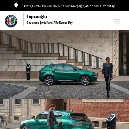
Fevzi Çakmak Bulvarı No:77 Kalyon Kavşağı Şehit Kamil Gaziantep
Topçuoğlu
Gaziantep Şehit Kamil Alfa Romeo Bayi