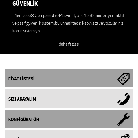
GÜVENLİK
EYeni Jeep® Compass 4xe Plug-in Hybrid 'te 70 tane en yeni aktif
ve pasif güvenlik sistemi bulunmaktadır. Kabin sizi ve yolcularınızı
korur, sistem yo
...
daha fazlası
FİYAT LİSTESİ
SİZİ ARAYALIM
KONFİGÜRATÖR