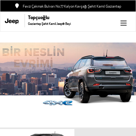
Fevzi Çakmak Bulvarı No:77 Kalyon Kavşağı Şehit Kamil Gaziantep
Topçuoğlu
Gaziantep Şehit Kamil Jeep® Bayi