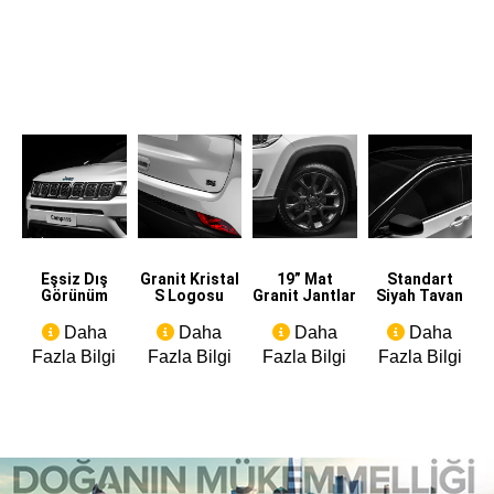
Eşsiz Dış
Granit Kristal
19” Mat
Standart
Görünüm
S Logosu
Granit Jantlar
Siyah Tavan
Daha
Daha
Daha
Daha
Fazla Bilgi
Fazla Bilgi
Fazla Bilgi
Fazla Bilgi