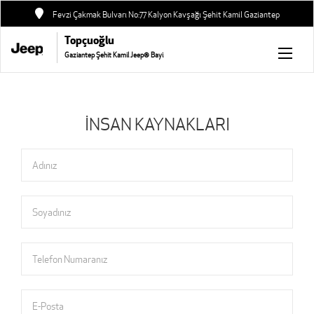
Fevzi Çakmak Bulvarı No:77 Kalyon Kavşağı Şehit Kamil Gaziantep
Topçuoğlu
Gaziantep Şehit Kamil Jeep® Bayi
İNSAN KAYNAKLARI